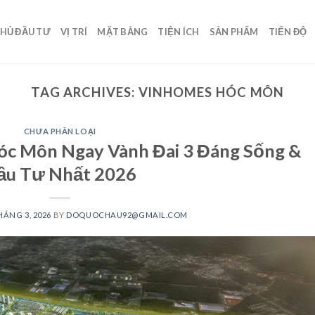
HỦ ĐẦU TƯ
VỊ TRÍ
MẶT BẰNG
TIỆN ÍCH
SẢN PHẨM
TIẾN ĐỘ
TAG ARCHIVES:
VINHOMES HÓC MÔN
CHƯA PHÂN LOẠI
óc Môn Ngay Vành Đai 3 Đáng Sống &
ầu Tư Nhất 2026
HÁNG 3, 2026
BY
DOQUOCHAU92@GMAIL.COM