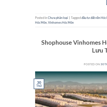
Posted in
Chưa phân loại
|
Tagged
đầu tư đất nền Hóc
Hóc Môn
,
Vinhomes Hóc Môn
Shophouse Vinhomes H
Lưu 
POSTED ON
30 T
30
Th3