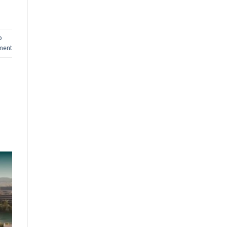
p
ment