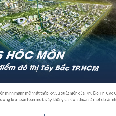
ển mình mạnh mẽ nhất thập kỷ. Sự xuất hiện của Khu Đô Thị Cao
ợng lưu hoàn toàn mới. Đây không chỉ đơn thuần là một dự án n