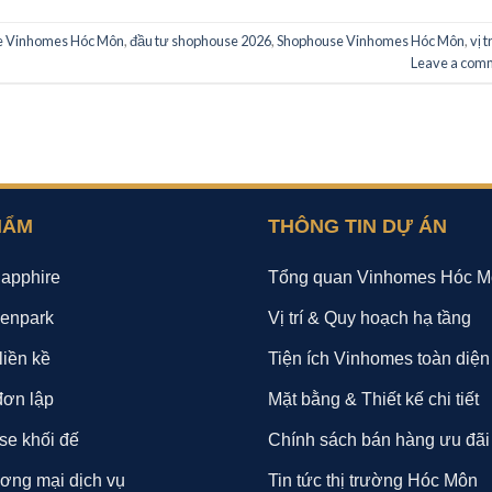
e Vinhomes Hóc Môn
,
đầu tư shophouse 2026
,
Shophouse Vinhomes Hóc Môn
,
vị tr
Leave a com
HẨM
THÔNG TIN DỰ ÁN
apphire
Tổng quan Vinhomes Hóc M
enpark
Vị trí & Quy hoạch hạ tầng
liền kề
Tiện ích Vinhomes toàn diện
đơn lập
Mặt bằng & Thiết kế chi tiết
e khối đế
Chính sách bán hàng ưu đãi
ơng mại dịch vụ
Tin tức thị trường Hóc Môn