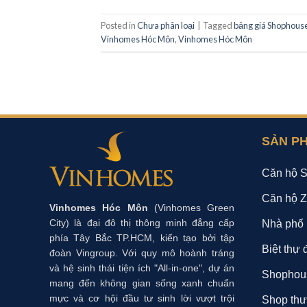
Posted in
Chưa phân loại
|
Tagged
bảng giá Shophous
Vinhomes Hóc Môn
,
Vinhomes Hóc Môn
SẢN P
Căn hộ S
Căn hộ Z
Vinhomes Hóc Môn
(Vinhomes Green
City) là đại đô thị thông minh đẳng cấp
Nhà phố 
phía Tây Bắc TP.HCM, kiến tạo bởi tập
Biệt thự 
đoàn Vingroup. Với quy mô hoành tráng
và hệ sinh thái tiện ích "All-in-one", dự án
Shophous
mang đến không gian sống xanh chuẩn
mực và cơ hội đầu tư sinh lời vượt trội
Shop thư