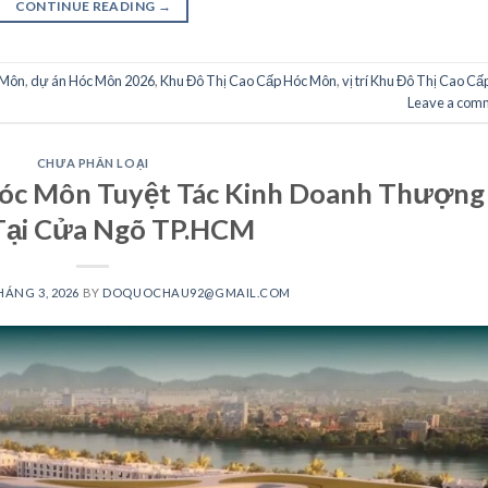
CONTINUE READING
→
 Môn
,
dự án Hóc Môn 2026
,
Khu Đô Thị Cao Cấp Hóc Môn
,
vị trí Khu Đô Thị Cao Cấ
Leave a com
CHƯA PHÂN LOẠI
óc Môn Tuyệt Tác Kinh Doanh Thượng
Tại Cửa Ngõ TP.HCM
HÁNG 3, 2026
BY
DOQUOCHAU92@GMAIL.COM