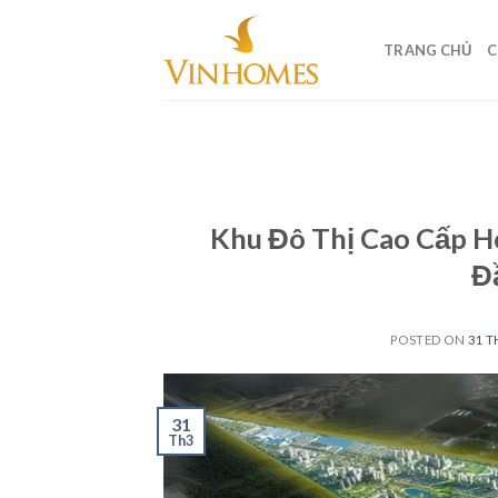
Skip
to
TRANG CHỦ
C
content
Khu Đô Thị Cao Cấp H
Đ
POSTED ON
31 T
31
Th3