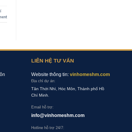
í
ment
LIÊN HỆ TƯ VẤN
ôn
Website thông tin:
vinhomeshm.com
Địa chỉ dự án:
Tân Thới Nhì, Hóc Môn, Thành phố Hồ
Chí Minh.
Email hỗ trợ:
info@vinhomeshm.com
Hotline hỗ trợ 24/7: