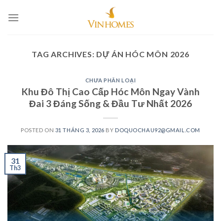
Skip
to
content
TAG ARCHIVES:
DỰ ÁN HÓC MÔN 2026
CHƯA PHÂN LOẠI
Khu Đô Thị Cao Cấp Hóc Môn Ngay Vành
Đai 3 Đáng Sống & Đầu Tư Nhất 2026
POSTED ON
31 THÁNG 3, 2026
BY
DOQUOCHAU92@GMAIL.COM
31
Th3