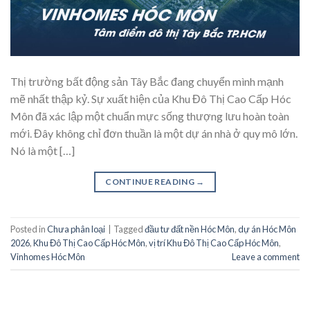
Thị trường bất động sản Tây Bắc đang chuyển mình mạnh
mẽ nhất thập kỷ. Sự xuất hiện của Khu Đô Thị Cao Cấp Hóc
Môn đã xác lập một chuẩn mực sống thượng lưu hoàn toàn
mới. Đây không chỉ đơn thuần là một dự án nhà ở quy mô lớn.
Nó là một […]
CONTINUE READING
→
Posted in
Chưa phân loại
|
Tagged
đầu tư đất nền Hóc Môn
,
dự án Hóc Môn
2026
,
Khu Đô Thị Cao Cấp Hóc Môn
,
vị trí Khu Đô Thị Cao Cấp Hóc Môn
,
Vinhomes Hóc Môn
Leave a comment