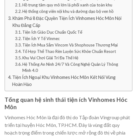
Hồ trung tâm quy mô lớn lá phổi xanh của toàn khu
Hệ thống công viên nội khu và đường dạo bộ ven hồ
Khám Phá 8 Đặc Quyền Tiện Ích Vinhomes Hóc Môn Nội
Khu Đẳng Cấp
Tiện Ích Giáo Dục Chuẩn Quốc Tế
Tiện Ích Y Tế Vinmec
Tiện Ích Mua Sắm Vincom Và Shophouse Thương Mại
Tổ Hợp Thể Thao Rèn Luyện Sức Khỏe Chuẩn Resort
Khu Vui Chơi Giải Trí Đa Thế Hệ
Hệ Thống An Ninh 24/7 Và Công Nghệ Quản Lý Thông
Minh 4.0
Tiện Ích Ngoại Khu Vinhomes Hóc Môn Kết Nối Vùng
Hoàn Hảo
Tổng quan hệ sinh thái tiện ích Vinhomes Hóc
Môn
Vinhomes Hóc Môn là đại đô thị do Tập đoàn Vingroup phát
triển tại huyện Hóc Môn, TP.HCM. Đây là vùng đất quy
hoạch trọng điểm trong chiến lược mở rộng đô thị về phía