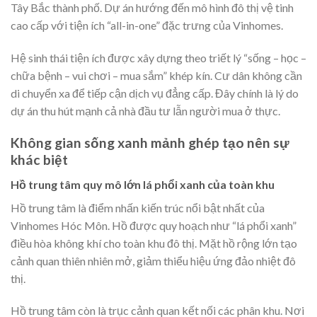
Tây Bắc thành phố. Dự án hướng đến mô hình đô thị vệ tinh
cao cấp với tiện ích “all-in-one” đặc trưng của Vinhomes.
Hệ sinh thái tiện ích được xây dựng theo triết lý “sống – học –
chữa bệnh – vui chơi – mua sắm” khép kín. Cư dân không cần
di chuyển xa để tiếp cận dịch vụ đẳng cấp. Đây chính là lý do
dự án thu hút mạnh cả nhà đầu tư lẫn người mua ở thực.
Không gian sống xanh mảnh ghép tạo nên sự
khác biệt
Hồ trung tâm quy mô lớn lá phổi xanh của toàn khu
Hồ trung tâm là điểm nhấn kiến trúc nổi bật nhất của
Vinhomes Hóc Môn. Hồ được quy hoạch như “lá phổi xanh”
điều hòa không khí cho toàn khu đô thị. Mặt hồ rộng lớn tạo
cảnh quan thiên nhiên mở, giảm thiểu hiệu ứng đảo nhiệt đô
thị.
Hồ trung tâm còn là trục cảnh quan kết nối các phân khu. Nơi