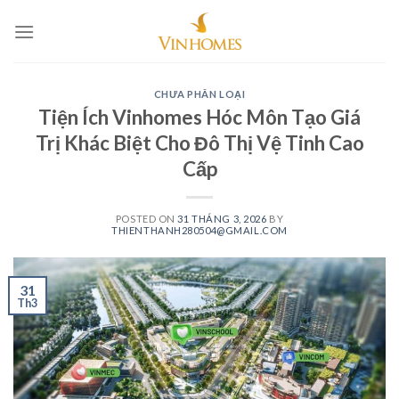
Skip
to
content
CHƯA PHÂN LOẠI
Tiện Ích Vinhomes Hóc Môn Tạo Giá
Trị Khác Biệt Cho Đô Thị Vệ Tinh Cao
Cấp
POSTED ON
31 THÁNG 3, 2026
BY
THIENTHANH280504@GMAIL.COM
31
Th3